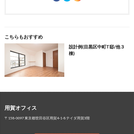
こちらもおすすめ
設計例(目黒区中町T邸/他３
棟)
用賀オフィス
〒158-0097 東京都世田谷区用賀4-1-8 テイダ用賀3階