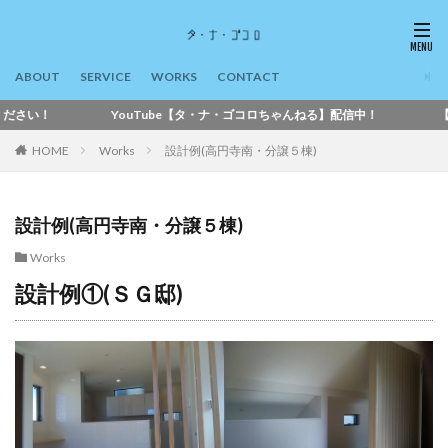
ABOUT
SERVICE
WORKS
CONTACT
【タ・ナ・ゴコロちゃんねる】配信中！ 【無料間取り相談】メールやリモー
HOME
Works
設計例(高円寺南・分譲５棟)
設計例(高円寺南・分譲５棟)
Works
設計例①(ＳＧ邸)