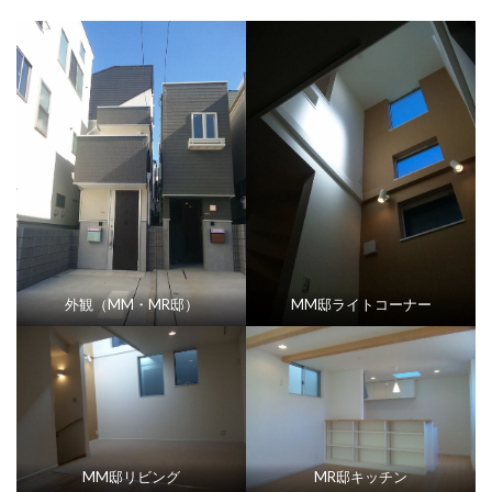
外観（MM・MR邸）
MM邸ライトコーナー
MM邸リビング
MR邸キッチン