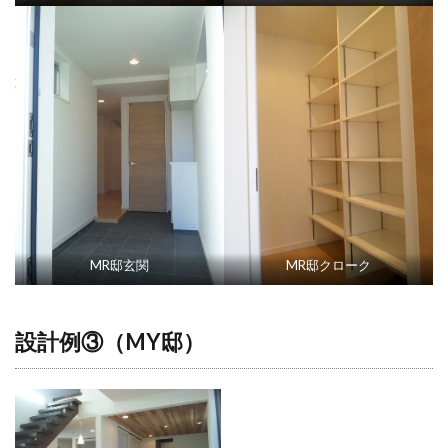
MR邸玄関
MR邸クローク
設計例③（MY邸）