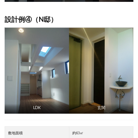
設計例④（N邸）
LDK
玄関
敷地面積
約63㎡